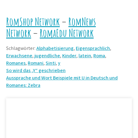
RomShop Network
–
RomNews
Network
–
RomaEdu Network
Schlagwörter:
Alphabetisierung
,
Eigensprachlich
,
Erwachsene
,
jugendliche
,
Kinder
,
latein
,
Roma
,
Romanes
,
Romani
,
Sinti
,
y
Beitrags-
So wird das „Y“ geschrieben
Aussprache und Wort Beispiele mit U in Deutsch und
Navigation
Romanes: Zebra