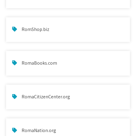
RomShop.biz
RomaBooks.com
RomaCitizenCenter.org
RomaNation.org