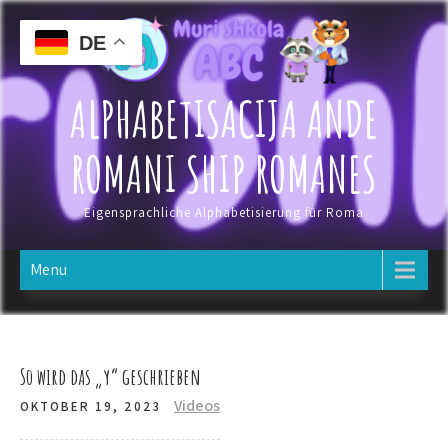
Skip
to
DE
content
ALPHABETISACIJA ANDE
ROMANI SHIP ROMANES
Eigensprachliche Alphabetisierung für Roma
Menu
So wird das „y“ geschrieben
Videos
OKTOBER 19, 2023