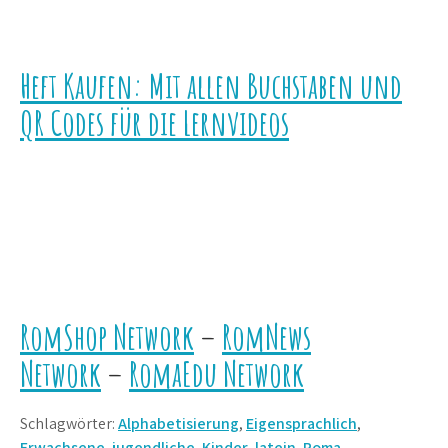
Heft Kaufen: Mit allen Buchstaben und
QR Codes für die Lernvideos
RomShop Network
–
RomNews
Network
–
RomaEdu Network
Schlagwörter:
Alphabetisierung
,
Eigensprachlich
,
Erwachsene
,
jugendliche
,
Kinder
,
latein
,
Roma
,