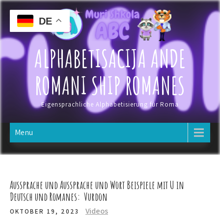
Skip
to
DE
content
ALPHABETISACIJA ANDE
ROMANI SHIP ROMANES
Eigensprachliche Alphabetisierung für Roma
Menu
Aussprache und Aussprache und Wort Beispiele mit U in
Deutsch und Romanes: Vurdon
Videos
OKTOBER 19, 2023