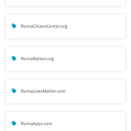
RomaCitizenCenter.org
RomaNation.org
RomaLivesMatter.com
RomaApps.com