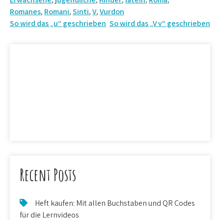
Romanes
,
Romani
,
Sinti
,
V
,
Vurdon
Beitrags-
So wird das „u“ geschrieben
So wird das „V v“ geschrieben
Navigation
Recent Posts
Heft kaufen: Mit allen Buchstaben und QR Codes
für die Lernvideos