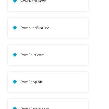
www.Rom.News
RomaundSinti.de
RomShirt.com
RomShop.biz
RomaBooks.com