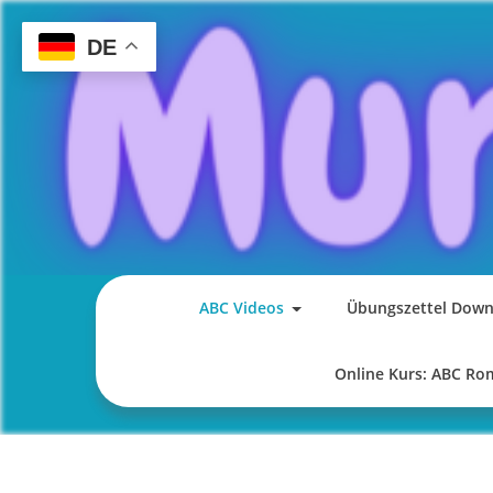
Skip
to
DE
content
ABC Videos
Übungszettel Down
Online Kurs: ABC R