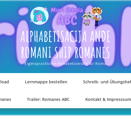
ALPHABETISACIJA ANDE
ROMANI SHIP ROMANES
Eigensprachliche Alphabetisierung für Roma
load
Lernmappe bestellen
Schreib- und Übungshef
omanes
Trailer: Romanes ABC
Kontakt & Impresssum