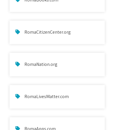
RomaCitizenCenter.org
RomaNation.org
RomaLivesMatter.com
RomaApps.com