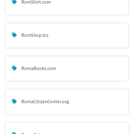
RomShirt.com
RomShop.biz
RomaBooks.com
RomaCitizenCenter.org