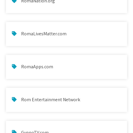
RomaNation.org
RomaLivesMatter.com
RomaApps.com
Rom Entertainment Network
GyppoTV.com