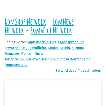
RomShop Network
–
RomNews
Network
–
RomaEdu Network
Schlagwörter:
Alphabetisierung
,
Eigensprachlich
,
Erwachsene
,
jugendliche
,
Kinder
,
latein
,
r
,
Roma
,
Romanes
,
Romani
,
Sinti
Beitrags-
Aussprache und Wort Beispiele mit Q in Deutsch und
Romanes: Ruv
Navigation
So wird das „r“ geschrieben