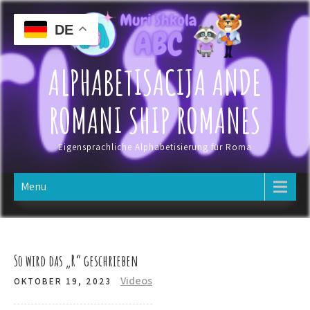
Skip
to
DE
content
ALPHABETISACIJA ANDE
ROMANI SHIP ROMANES
Eigensprachliche Alphabetisierung für Roma
Menu
So wird das „R“ geschrieben
Videos
OKTOBER 19, 2023