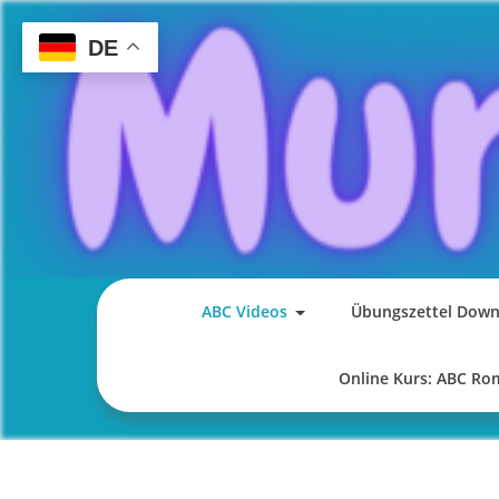
Skip
to
DE
content
ABC Videos
Übungszettel Down
Online Kurs: ABC R