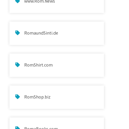
www.Rom.News
RomaundSinti.de
RomShirt.com
RomShop.biz
RomaBooks.com