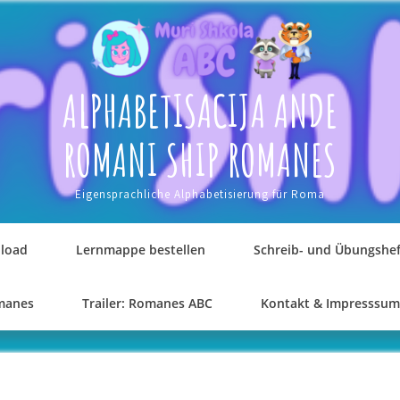
ALPHABETISACIJA ANDE
ROMANI SHIP ROMANES
Eigensprachliche Alphabetisierung für Roma
load
Lernmappe bestellen
Schreib- und Übungshef
omanes
Trailer: Romanes ABC
Kontakt & Impresssum