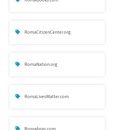
RomaCitizenCenter.org
RomaNation.org
RomaLivesMatter.com
RomaApps.com