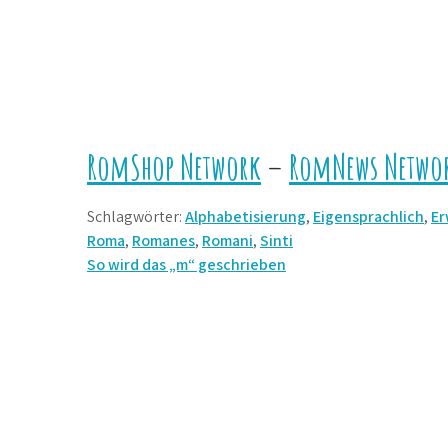
RomShop Network
–
RomNews Netwo
Schlagwörter:
Alphabetisierung
,
Eigensprachlich
,
Er
Roma
,
Romanes
,
Romani
,
Sinti
Beitrags-
So wird das „m“ geschrieben
Navigation