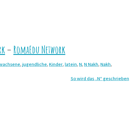
rk
–
RomaEdu Network
wachsene
,
jugendliche
,
Kinder
,
latein
,
N
,
N Nakh
,
Nakh
,
So wird das „N“ geschrieben