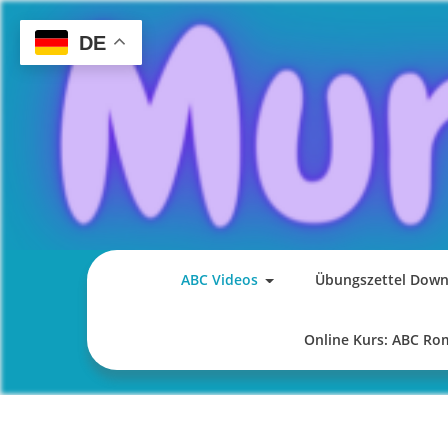
Skip
to
DE
content
ABC Videos
Übungszettel Down
Online Kurs: ABC R