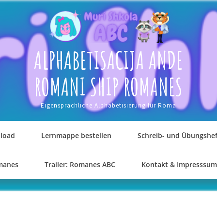
ALPHABETISACIJA ANDE
ROMANI SHIP ROMANES
Eigensprachliche Alphabetisierung für Roma
load
Lernmappe bestellen
Schreib- und Übungshef
omanes
Trailer: Romanes ABC
Kontakt & Impresssum