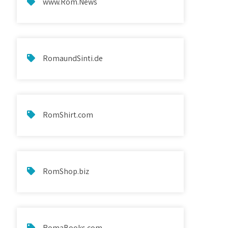
www.Rom.News
RomaundSinti.de
RomShirt.com
RomShop.biz
RomaBooks.com