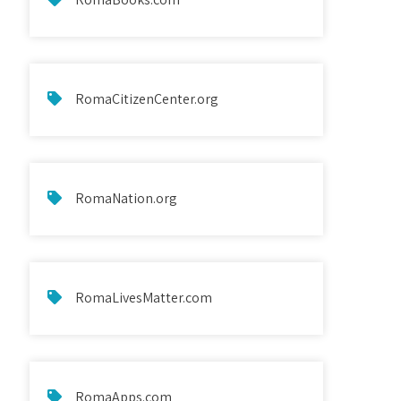
RomaCitizenCenter.org
RomaNation.org
RomaLivesMatter.com
RomaApps.com