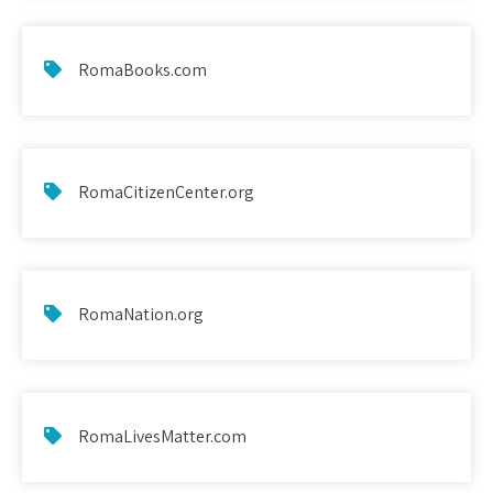
RomaBooks.com
RomaCitizenCenter.org
RomaNation.org
RomaLivesMatter.com