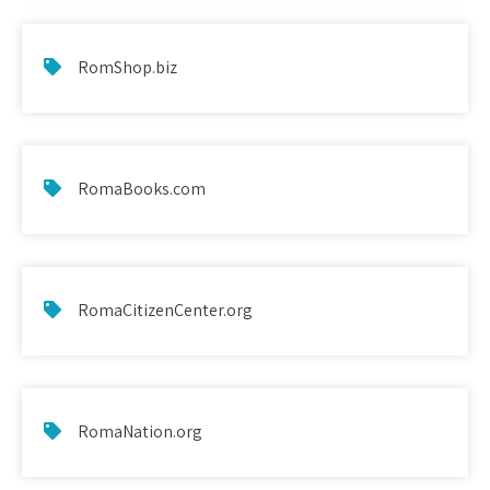
RomShop.biz
RomaBooks.com
RomaCitizenCenter.org
RomaNation.org