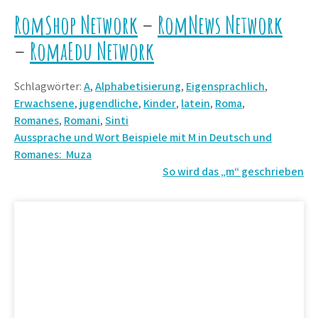
RomShop Network
–
RomNews Network
–
RomaEdu Network
Schlagwörter:
A
,
Alphabetisierung
,
Eigensprachlich
,
Erwachsene
,
jugendliche
,
Kinder
,
latein
,
Roma
,
Romanes
,
Romani
,
Sinti
Beitrags-
Aussprache und Wort Beispiele mit M in Deutsch und
Romanes: Muza
Navigation
So wird das „m“ geschrieben