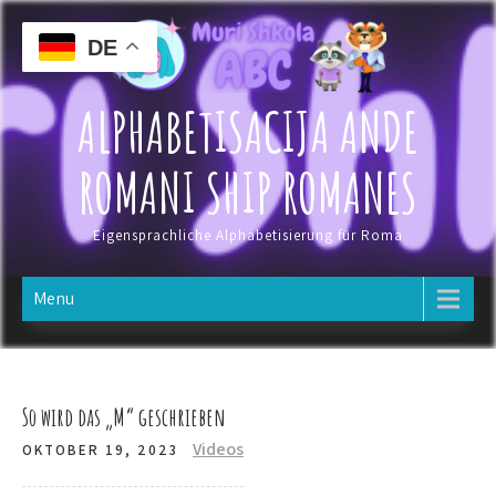
Skip
to
DE
content
ALPHABETISACIJA ANDE
ROMANI SHIP ROMANES
Eigensprachliche Alphabetisierung für Roma
Menu
So wird das „M“ geschrieben
Videos
OKTOBER 19, 2023