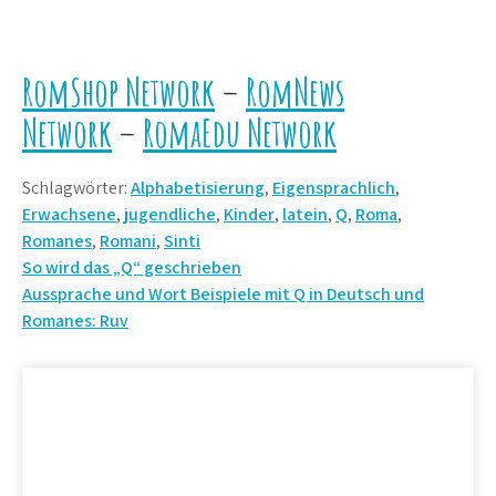
RomShop Network
–
RomNews
Network
–
RomaEdu Network
Schlagwörter:
Alphabetisierung
,
Eigensprachlich
,
Erwachsene
,
jugendliche
,
Kinder
,
latein
,
Q
,
Roma
,
Romanes
,
Romani
,
Sinti
Beitrags-
So wird das „Q“ geschrieben
Aussprache und Wort Beispiele mit Q in Deutsch und
Navigation
Romanes: Ruv