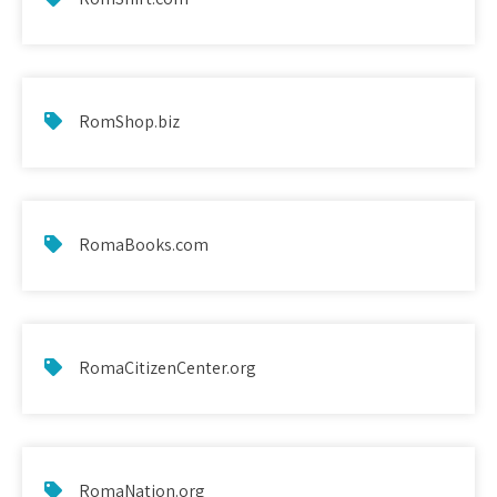
RomShop.biz
RomaBooks.com
RomaCitizenCenter.org
RomaNation.org