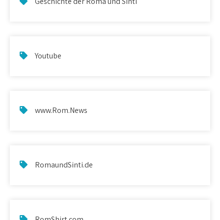
Geschichte der Roma und Sinti
Youtube
www.Rom.News
RomaundSinti.de
RomShirt.com