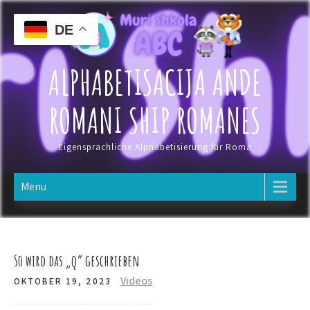
Skip
to
DE
content
ALPHABETISACIJA ANDE
ROMANI SHIP ROMANES
Eigensprachliche Alphabetisierung für Roma
Menu
So wird das „q“ geschrieben
Videos
OKTOBER 19, 2023