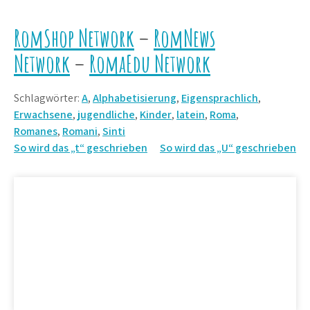
RomShop Network
–
RomNews
Network
–
RomaEdu Network
Schlagwörter:
A
,
Alphabetisierung
,
Eigensprachlich
,
Erwachsene
,
jugendliche
,
Kinder
,
latein
,
Roma
,
Romanes
,
Romani
,
Sinti
Beitrags-
So wird das „t“ geschrieben
So wird das „U“ geschrieben
Navigation