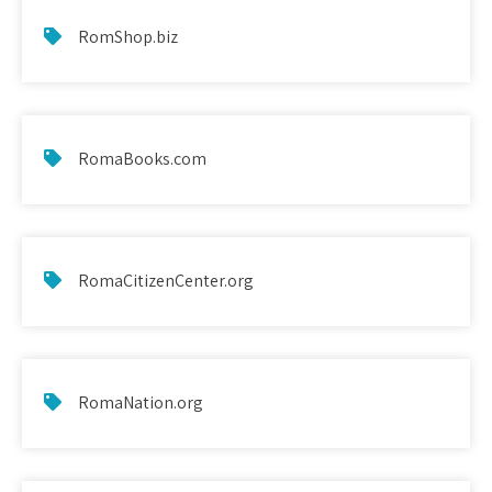
RomShop.biz
RomaBooks.com
RomaCitizenCenter.org
RomaNation.org