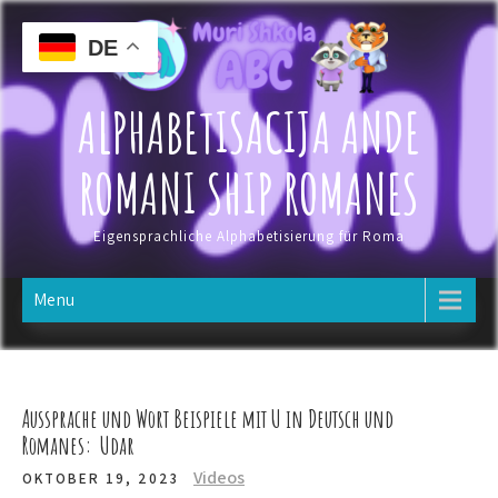
Skip
to
DE
content
ALPHABETISACIJA ANDE
ROMANI SHIP ROMANES
Eigensprachliche Alphabetisierung für Roma
Menu
Aussprache und Wort Beispiele mit U in Deutsch und
Romanes: Udar
Videos
OKTOBER 19, 2023