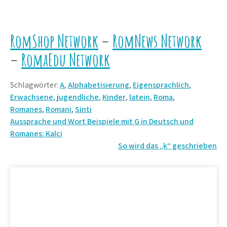
RomShop Network
–
RomNews Network
–
RomaEdu Network
Schlagwörter:
A
,
Alphabetisierung
,
Eigensprachlich
,
Erwachsene
,
jugendliche
,
Kinder
,
latein
,
Roma
,
Romanes
,
Romani
,
Sinti
Beitrags-
Aussprache und Wort Beispiele mit G in Deutsch und
Romanes: Kalci
Navigation
So wird das „k“ geschrieben