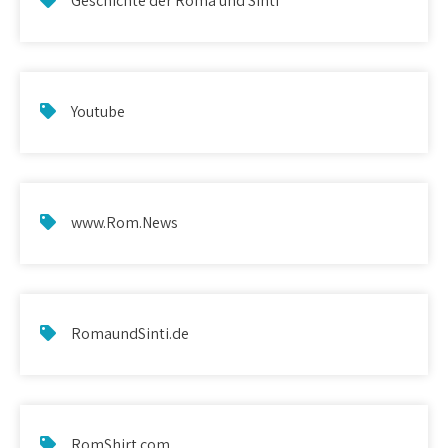
Geschichte der Roma und Sinti
Youtube
www.Rom.News
RomaundSinti.de
RomShirt.com