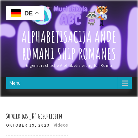
Skip
to
DE
content
ALPHABETISACIJA ANDE
ROMANI SHIP ROMANES
Eigensprachliche Alphabetisierung für Roma
Menu
So wird das „K“ geschrieben
Videos
OKTOBER 19, 2023