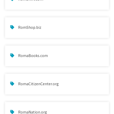
RomShop.biz
RomaBooks.com
RomaCitizenCenter.org
RomaNation.org