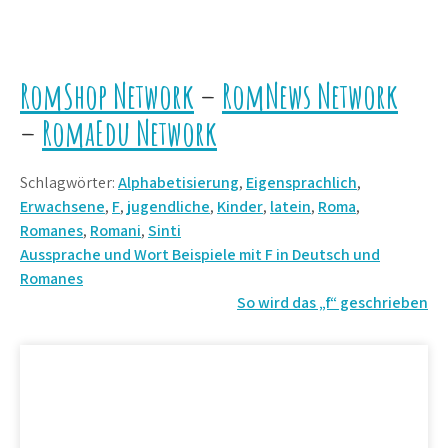
RomShop Network
–
RomNews Network
–
RomaEdu Network
Schlagwörter:
Alphabetisierung
,
Eigensprachlich
,
Erwachsene
,
F
,
jugendliche
,
Kinder
,
latein
,
Roma
,
Romanes
,
Romani
,
Sinti
Beitrags-
Aussprache und Wort Beispiele mit F in Deutsch und
Romanes
Navigation
So wird das „f“ geschrieben