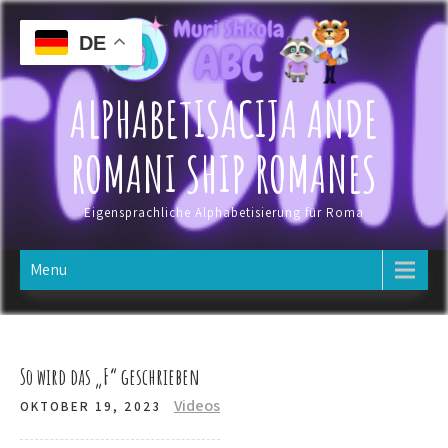
Skip
to
DE
content
ALPHABETISACIJA ANDE
ROMANI SHIP ROMANES
Eigensprachliche Alphabetisierung für Roma
Menu
So wird das „F“ geschrieben
Videos
OKTOBER 19, 2023