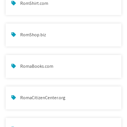
RomShirt.com
RomShop.biz
RomaBooks.com
RomaCitizenCenter.org