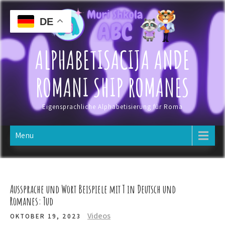
Skip
to
DE
content
ALPHABETISACIJA ANDE
ROMANI SHIP ROMANES
Eigensprachliche Alphabetisierung für Roma
Menu
Aussprache und Wort Beispiele mit T in Deutsch und
Romanes: Tud
Videos
OKTOBER 19, 2023