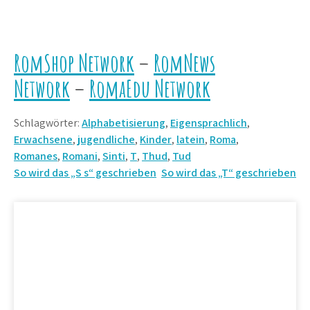
RomShop Network
–
RomNews
Network
–
RomaEdu Network
Schlagwörter:
Alphabetisierung
,
Eigensprachlich
,
Erwachsene
,
jugendliche
,
Kinder
,
latein
,
Roma
,
Romanes
,
Romani
,
Sinti
,
T
,
Thud
,
Tud
Beitrags-
So wird das „S s“ geschrieben
So wird das „T“ geschrieben
Navigation