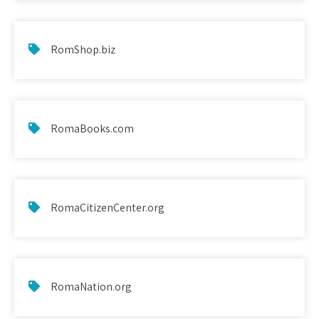
RomShop.biz
RomaBooks.com
RomaCitizenCenter.org
RomaNation.org