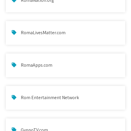
RomaNation.org
RomaLivesMatter.com
RomaApps.com
Rom Entertainment Network
GyppoTV.com