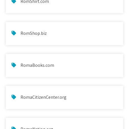
RomShirt.com
RomShop.biz
RomaBooks.com
RomaCitizenCenter.org