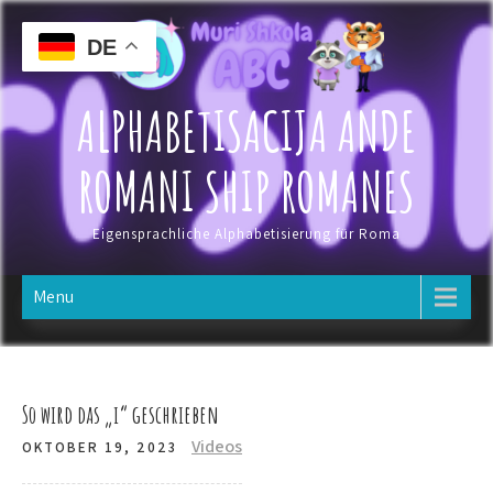
Skip
to
DE
content
ALPHABETISACIJA ANDE
ROMANI SHIP ROMANES
Eigensprachliche Alphabetisierung für Roma
Menu
So wird das „i“ geschrieben
Videos
OKTOBER 19, 2023