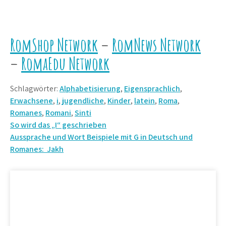
RomShop Network
–
RomNews Network
–
RomaEdu Network
Schlagwörter:
Alphabetisierung
,
Eigensprachlich
,
Erwachsene
,
i
,
jugendliche
,
Kinder
,
latein
,
Roma
,
Romanes
,
Romani
,
Sinti
Beitrags-
So wird das „I“ geschrieben
Aussprache und Wort Beispiele mit G in Deutsch und
Navigation
Romanes: Jakh