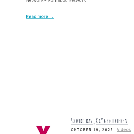
Network – RomaEdu Network
Read more →
So wird das „X x“ geschrieben
Videos
OKTOBER 19, 2023