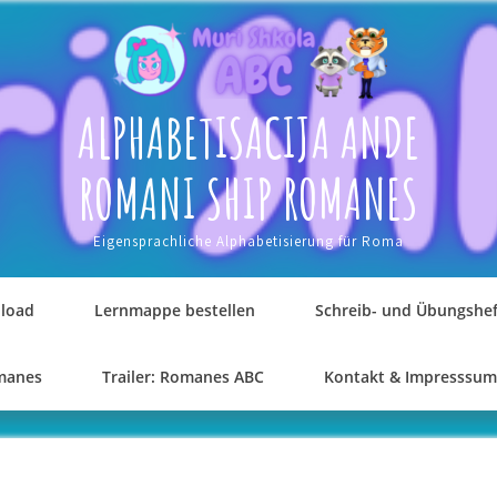
ALPHABETISACIJA ANDE
ROMANI SHIP ROMANES
Eigensprachliche Alphabetisierung für Roma
load
Lernmappe bestellen
Schreib- und Übungshef
omanes
Trailer: Romanes ABC
Kontakt & Impresssum