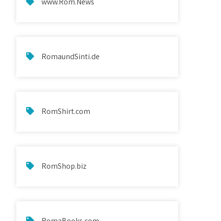
www.Rom.News
RomaundSinti.de
RomShirt.com
RomShop.biz
RomaBooks.com