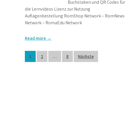
Buchstaben und QR Codes für
die Lernvideos Lizenz zur Nutzung
Auflagenbestellung RomShop Network – RomNews
Network – RomaEdu Network
Read more →
Beitragsnavigation
1
2
…
8
Nächste