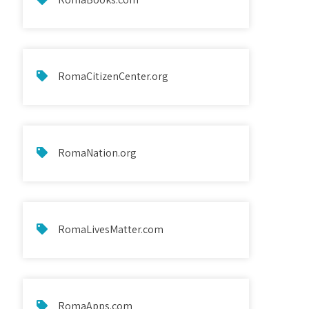
RomaCitizenCenter.org
RomaNation.org
RomaLivesMatter.com
RomaApps.com