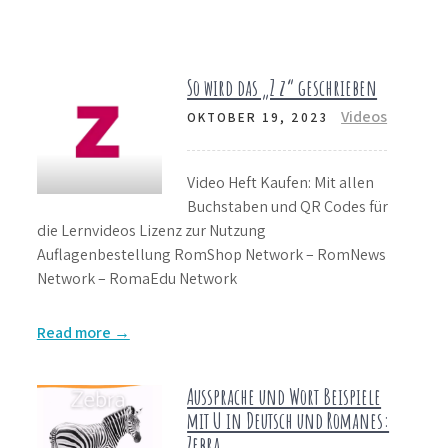
So wird das „Z z“ geschrieben
Videos
OKTOBER 19, 2023
Video Heft Kaufen: Mit allen
Buchstaben und QR Codes für
die Lernvideos Lizenz zur Nutzung
Auflagenbestellung RomShop Network – RomNews
Network – RomaEdu Network
Read more →
Aussprache und Wort Beispiele
mit U in Deutsch und Romanes:
Zebra