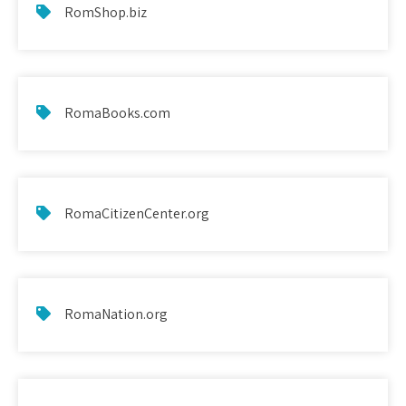
RomShop.biz
RomaBooks.com
RomaCitizenCenter.org
RomaNation.org