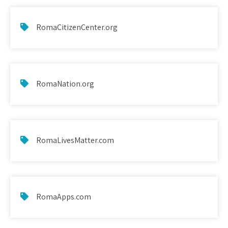
RomaCitizenCenter.org
RomaNation.org
RomaLivesMatter.com
RomaApps.com