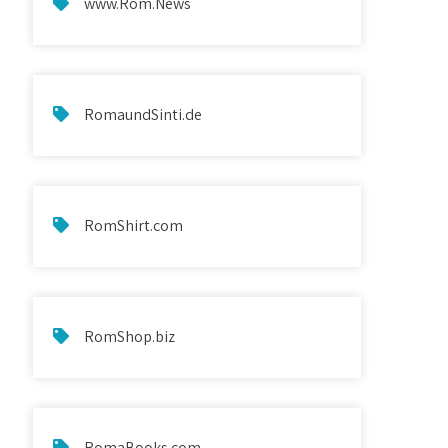
www.Rom.News
RomaundSinti.de
RomShirt.com
RomShop.biz
RomaBooks.com