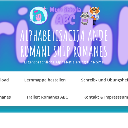
ALPHABETISACIJA ANDE
ROMANI SHIP ROMANES
Eigensprachliche Alphabetisierung für Roma
load
Lernmappe bestellen
Schreib- und Übungshef
omanes
Trailer: Romanes ABC
Kontakt & Impresssum