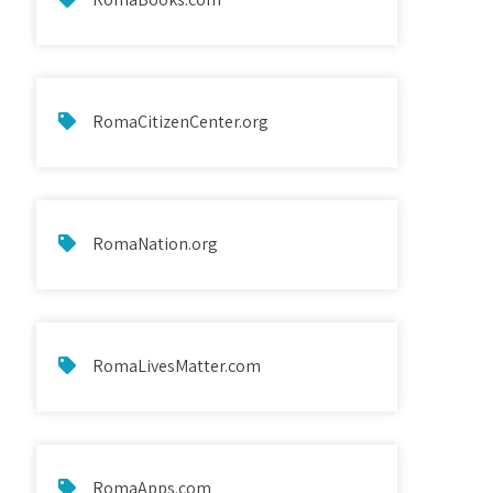
RomaCitizenCenter.org
RomaNation.org
RomaLivesMatter.com
RomaApps.com