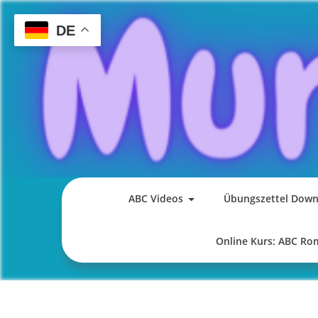
Skip
to
DE
content
ABC Videos
Übungszettel Down
Online Kurs: ABC R