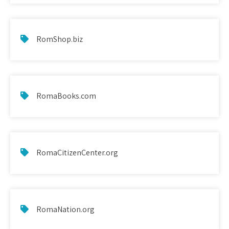
RomShop.biz
RomaBooks.com
RomaCitizenCenter.org
RomaNation.org